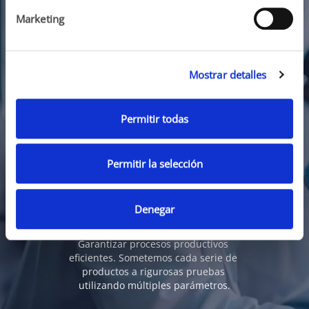
Nuestro compromiso
Marketing
Nuestro compromiso con la calidad se 
Mostrar detalles
demuestra por el hecho de que 
nuestros productos innovadores sean 
creados en fábricas que se adhieren a 
Permitir todas
la misma altos estándares de 
producción y priorizar el uso de 
materias primas de primera calidad.   
Permitir la selección
El control de calidad global opcional 
garantiza la coherencia en todas las 
ubicaciones, mientras que equipos de 
Denegar
última generación y un equipo de 
especialistas altamente calificados 
Garantizar procesos productivos 
eficientes. Sometemos cada serie de 
productos a rigurosas pruebas 
utilizando múltiples parámetros.