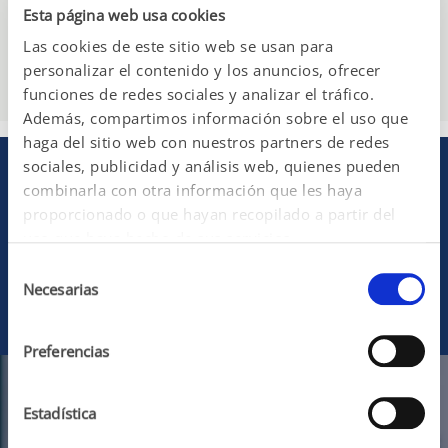
Esta página web usa cookies
sobre indicaciones o información más 
detallada sobre nuestros productos, 
Las cookies de este sitio web se usan para
Consulte su sitio 
web local
 y su 
prospecto para pacientes o la 
personalizar el contenido y los anuncios, ofrecer
información completa de prescripción.
funciones de redes sociales y analizar el tráfico.
Además, compartimos información sobre el uso que
haga del sitio web con nuestros partners de redes
sociales, publicidad y análisis web, quienes pueden
Encuentra los productos
combinarla con otra información que les haya
disponibles en tu país
proporcionado o que hayan recopilado a partir del
uso que haya hecho de sus servicios.
Selección
Necesarias
de
Más información
consentimiento
Preferencias
Estadística